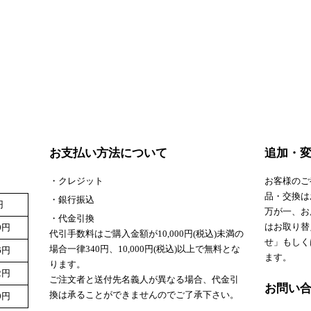
お支払い方法について
追加・
・クレジット
お客様のご
品・交換は
・銀行振込
円
万が一、お
・代金引換
はお取り替
80円
代引手数料はご購入金額が10,000円(税込)未満の
せ」もしく
場合一律340円、10,000円(税込)以上で無料とな
96円
ます。
ります。
12円
ご注文者と送付先名義人が異なる場合、代金引
お問い
換は承ることができませんのでご了承下さい。
20円