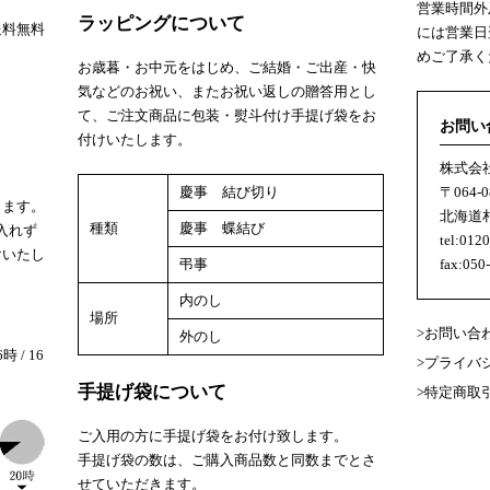
営業時間外
ラッピングについて
送料無料
には営業日
めご了承く
お歳暮・お中元をはじめ、ご結婚・ご出産・快
気などのお祝い、またお祝い返しの贈答用とし
て、ご注文商品に包装・熨斗付け手提げ袋をお
お問い
付けいたします。
株式会
慶事 結び切り
〒064-0
します。
北海道札
種類
慶事 蝶結び
入れず
tel:012
けいたし
弔事
fax:050
内のし
場所
お問い合
外のし
時 / 16
プライバ
手提げ袋について
特定商取
ご入用の方に手提げ袋をお付け致します。
手提げ袋の数は、ご購入商品数と同数までとさ
せていただきます。