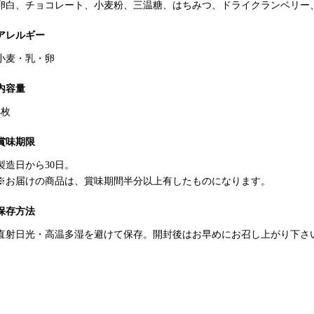
卵白、チョコレート、小麦粉、三温糖、はちみつ、ドライクランベリー
アレルギー
小麦・乳・卵
内容量
4枚
賞味期限
製造日から30日。
※お届けの商品は、賞味期間半分以上有したものになります。
保存方法
直射日光・高温多湿を避けて保存。開封後はお早めにお召し上がり下さ