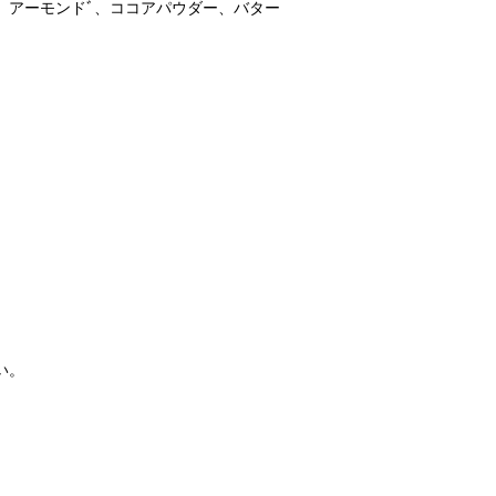
、アーモンドﾞ、ココアパウダー、バター
い。